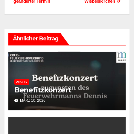
geänderter Termin
Wiebelskirchen
Ähnlicher Beitrag
ARCHIV
Benefitzkonzert
MÄRZ 10, 2026