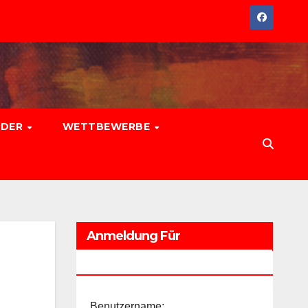
EDER
WETTBEWERBE
Anmeldung Für
Führungskräfte
Benutzername: