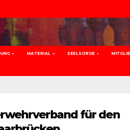
DUNG
MATERIAL
SEELSORGE
MITGLI
rwehrverband für den
aarbrücken