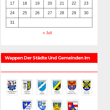
17
18
19
20
21
22
23
24
25
26
27
28
29
30
31
« Juli
Wappen Der Städte Und Gemeinden Im
Regionalverband Saarbrücken