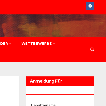
EDER
WETTBEWERBE
Anmeldung Für
Führungskräfte
Benutzername: