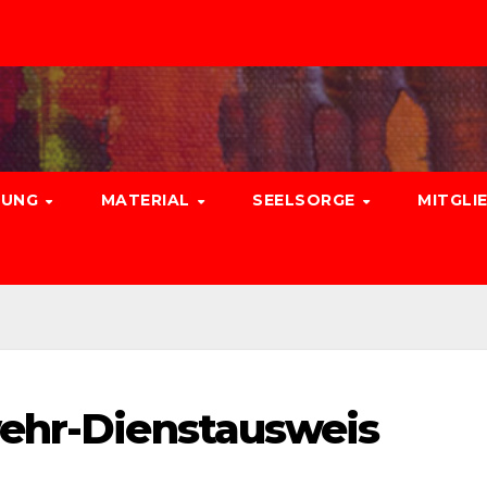
DUNG
MATERIAL
SEELSORGE
MITGLI
wehr-Dienstausweis