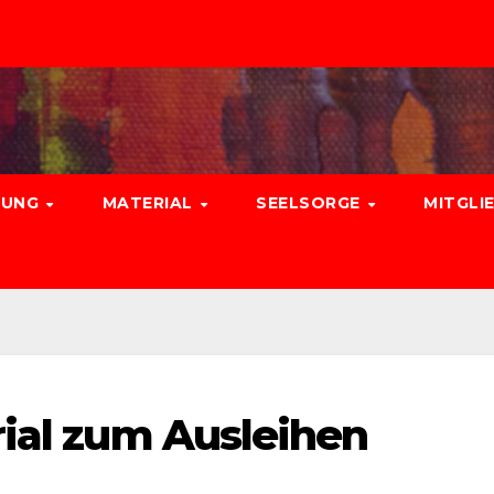
DUNG
MATERIAL
SEELSORGE
MITGLI
rial zum Ausleihen