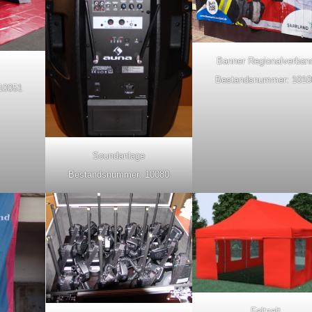
Banner Regionalverban
Bestandsnummer: 1010
10051
Soundanlage
Bestandsnummer: 10080
Faltzelt