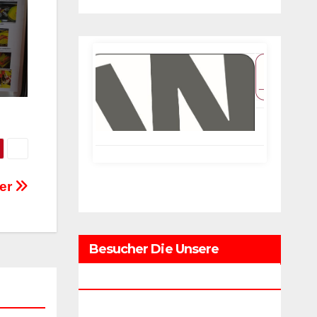
Wirth+Keller
ter
Besucher Die Unsere
Webseite Besuchten