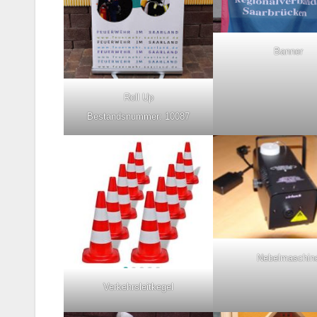
Banner
Roll Up
Bestandsnummer: 10087
Nebelmaschin
Verkehrsleitkegel