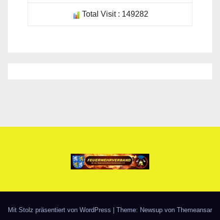
Mit Stolz präsentiert von WordPress
|
Theme: Newsup von
Themeansar