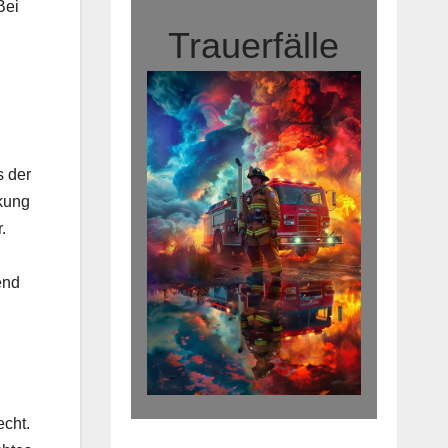
Bei
Trauerfälle
s der
nkung
.
end
echt.