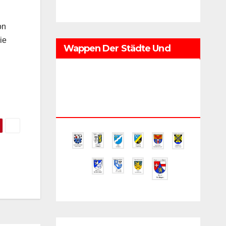
on
ie
Wappen Der Städte Und
Gemeinden Im
Regionalverband
Saarbrücken