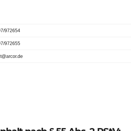
97/972654
97/972655
nt@arcor.de